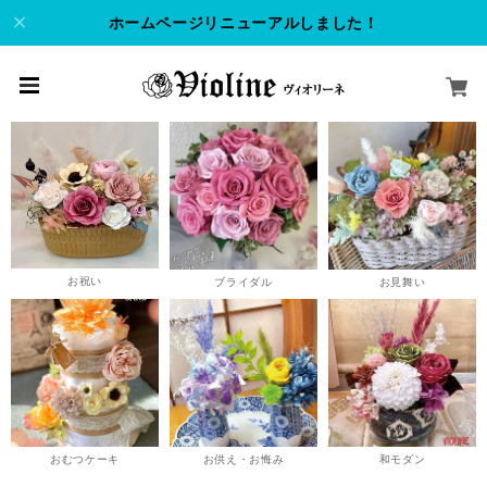
ホームページリニューアルしました！
お祝い
ブライダル
お見舞い
おむつケーキ
お供え・お悔み
和モダン